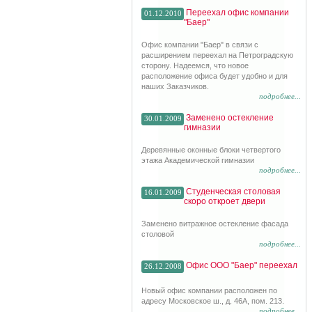
Переехал офис компании
01.12.2010
"Баер"
Офис компании "Баер" в связи с
расширением переехал на Петроградскую
сторону. Надеемся, что новое
расположение офиса будет удобно и для
наших Заказчиков.
подробнее...
Заменено остекление
30.01.2009
гимназии
Деревянные оконные блоки четвертого
этажа Академической гимназии
подробнее...
Студенческая столовая
16.01.2009
скоро откроет двери
Заменено витражное остекление фасада
столовой
подробнее...
Офис ООО "Баер" переехал
26.12.2008
Новый офис компании расположен по
адресу Московское ш., д. 46А, пом. 213.
подробнее...