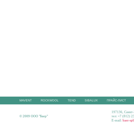
MAVENT
ROCKWOOL
TEND
SIBALUX
ПРАЙС-ЛИСТ
197136, Санкт-
© 2009 ООО "Баер"
тел: +7 (812) 2
E-mail:
baer-sp
06.08.2026 16:29