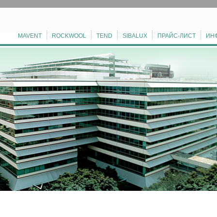
MAVENT
ROCKWOOL
TEND
SIBALUX
ПРАЙС-ЛИСТ
ИН