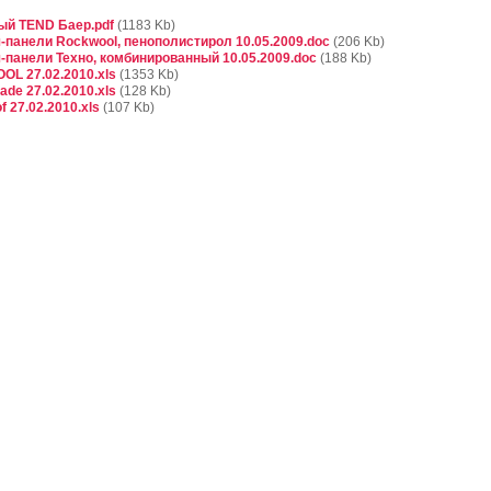
ый TEND Баер.pdf
(1183 Kb)
-панели Rockwool, пенополистирол 10.05.2009.doc
(206 Kb)
-панели Техно, комбинированный 10.05.2009.doc
(188 Kb)
L 27.02.2010.xls
(1353 Kb)
de 27.02.2010.xls
(128 Kb)
 27.02.2010.xls
(107 Kb)