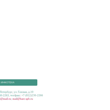
ИНФОТЕКА
Петербург, ул. Газовая, д.10
30-2263, тел/факс: +7 (812)230-2266
b@mail.ru
;
mail@baer-spb.ru