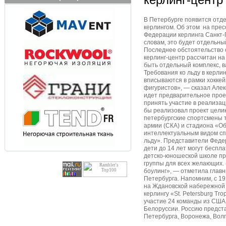
В Петербурге появится отд
керлингом. Об этом на пре
Федерации керлинга Санкт-
словам, это будет отдельный
Последнее обстоятельство 
керлинг-центр рассчитан на
быть отдельный комплекс, в
Требования ко льду в керли
вписываются в рамки хоккей
фигуристов», — сказал Але
идет предварительное прое
принять участие в реализац
бы реализовал проект целик
петербургские спортсмены 
армии (СКА) и стадиона «Об
интеллектуальным видом сп
льду». Представители Феде
дети до 14 лет могут беспл
детско-юношеской школе пр
группы для всех желающих. 
боулинг», — отметила глав
Петербурга. Напомним, с 19
на Ждановской набережной
керлингу «St. Petersburg Tr
участие 24 команды из США
Белоруссии. Россию предст
Петербурга, Воронежа, Волг