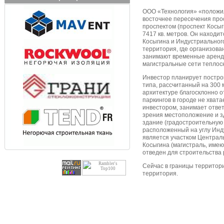
ООО «Технология» «положил
восточнее пересечения про
проспектом (проспект Косыг
7417 кв. метров. Он находи
Косыгина и Индустриального
территория, где организова
занимают временные аренда
магистральные сети теплос
Инвестор планирует постро
типа, рассчитанный на 300 
архитектуре благосклонно от
паркингов в городе не хвата
инвестором, занимает ответ
зрения местоположение и з
здание (градостроительную 
расположенный на углу Инд
является участком Централь
Косыгина (магистраль, имею
отведен для строительства
Сейчас в границы территор
территория.