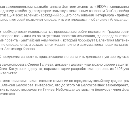
над законопроектом, разработанным Центром экспертиз «ЭКОМ», специалист
родскому хозяйству, градостроительству и земельным вопросам ЗакСа, сообщ
ортизация всех зеленых насаждений общего пользования Петербурга - пример
спорт, который позволяет определить его площадь», - объясняет Александр
о необходимости использовать в процессе застройки положения Градостроите
кверов возникают из-за отсутствия проектов межевания, где определяются г
роме проекта «Балтийская жемчужина», который лоббирует Валентина Матвие
не определены, и создается ситуация полного вакуума, когда правительств
ает Александр Карпов.
 предложил запретить приватизацию и ограничить долгосрочную аренду скве
в законопроекта Сергея Гуляева, документ должен «как можно скорее защит
ойки». Как уточнил депутат, парламентарии разработали перечень из 2405 уча
оительство.
рламентарии заменили в составе комиссии по городскому хозяйству, градостр
 Алексея Белоусова. Интересно, что до этого г-н Белоусов внес законопроек
тив которого возражал г-н Гуляев. Небольшая деталь: г-н Белоусов - член фра
ическая».