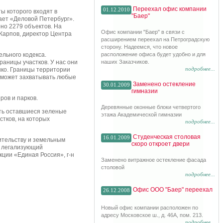
Переехал офис компании
01.12.2010
ы которого входят в
"Баер"
ает «Деловой Петербург».
но 2279 объектов. На
Офис компании "Баер" в связи с
 Карпов, директор Центра
расширением переехал на Петроградскую
сторону. Надеемся, что новое
льного кодекса.
расположение офиса будет удобно и для
раницы участков. У нас они
наших Заказчиков.
подробнее...
нко. Границы территории
о может захватывать любые
Заменено остекление
30.01.2009
гимназии
ров и парков.
Деревянные оконные блоки четвертого
ить оставшиеся зеленые
этажа Академической гимназии
стков, на которых
подробнее...
Студенческая столовая
16.01.2009
оительству и земельным
скоро откроет двери
т, легализующий
кции «Единая Россия», г-н
Заменено витражное остекление фасада
столовой
подробнее...
Офис ООО "Баер" переехал
26.12.2008
Новый офис компании расположен по
адресу Московское ш., д. 46А, пом. 213.
подробнее...