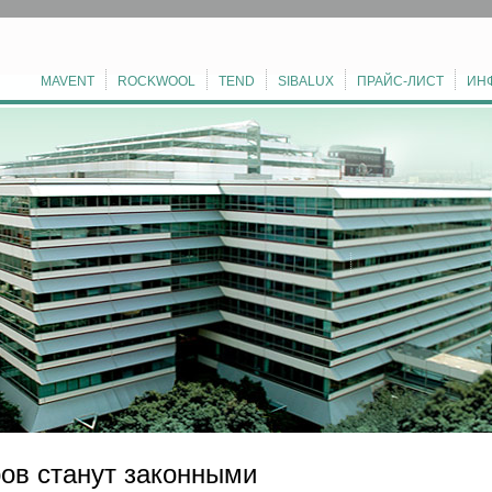
MAVENT
ROCKWOOL
TEND
SIBALUX
ПРАЙС-ЛИСТ
ИН
ов станут законными