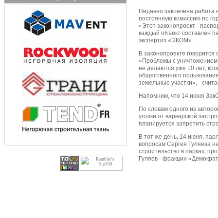
Недавно закончена работа 
постоянную комиссию по го
«Этот законопроект - пасп
каждый объект составлен па
экспертиз «ЭКОМ».
В законопроекте говорится 
«Проблемы с уничтожением с
не делаются уже 10 лет, к
общественного пользования 
земельные участки», - счит
Напомним, что 14 июня ЗакC
По словам одного из авторо
уголки от варварской застр
планируется запретить стр
В тот же день, 14 июня, па
вопросам Сергея Гуляева на
строительство в парках, про
Гуляев - фракции «Демократ