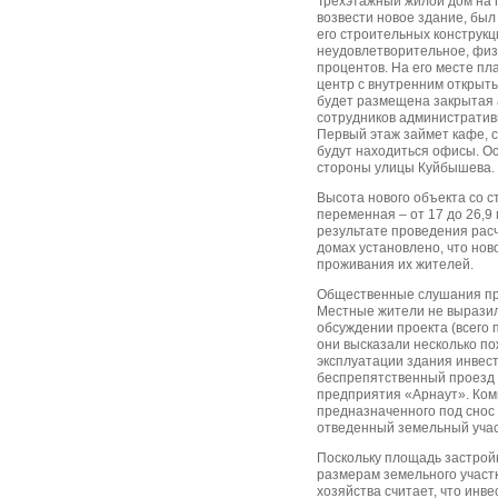
Трехэтажный жилой дом на 
возвести новое здание, был
его строительных конструкц
неудовлетворительное, физ
процентов. На его месте п
центр с внутренним открыт
будет размещена закрытая 
сотрудников административн
Первый этаж займет кафе, с
будут находиться офисы. О
стороны улицы Куйбышева.
Высота нового объекта со 
переменная – от 17 до 26,9 
результате проведения расч
домах установлено, что нов
проживания их жителей.
Общественные слушания про
Местные жители не вырази
обсуждении проекта (всего п
они высказали несколько по
эксплуатации здания инвес
беспрепятственный проезд 
предприятия «Арнаут». Ком
предназначенного под снос 
отведенный земельный учас
Поскольку площадь застройк
размерам земельного участк
хозяйства считает, что ин