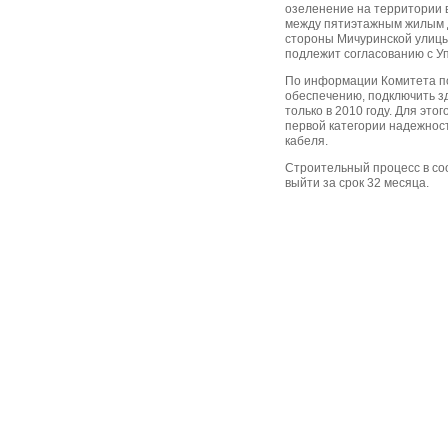
озеленение на территории 
между пятиэтажным жилым 
стороны Мичуринской улицы
подлежит согласованию с У
По информации Комитета по
обеспечению, подключить з
только в 2010 году. Для эт
первой категории надежнос
кабеля.
Строительный процесс в со
выйти за срок 32 месяца.