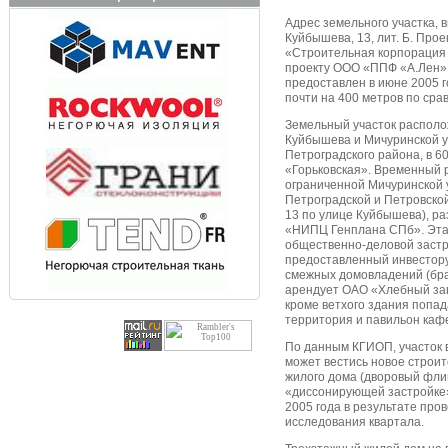
Адрес земельного участка, 
Куйбышева, 13, лит. Б. Про
«Строительная корпорация
проекту ООО «ППФ «А.Лен».
предоставлен в июне 2005 г
почти на 400 метров по ср
Земельный участок располо
Куйбышева и Мичуринской у
Петроградского района, в 6
«Горьковская». Временный 
ограниченной Мичуринской 
Петроградской и Петровско
13 по улице Куйбышева), р
«НИПЦ Генплана СПб». Эта
общественно-деловой застр
предоставленный инвестору
смежных домовладений (бра
арендует ОАО «Хлебный зав
кроме ветхого здания попа
территория и павильон каф
По данным КГИОП, участок в
может вестись новое строит
жилого дома (дворовый флиг
«диссонирующей застройке»
2005 года в результате про
исследования квартала.