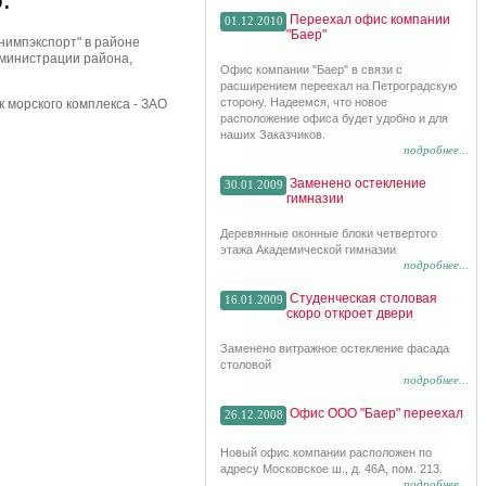
Переехал офис компании
01.12.2010
"Баер"
нимпэкспорт" в районе
дминистрации района,
Офис компании "Баер" в связи с
расширением переехал на Петроградскую
сторону. Надеемся, что новое
к морского комплекса - ЗАО
расположение офиса будет удобно и для
наших Заказчиков.
подробнее...
Заменено остекление
30.01.2009
гимназии
Деревянные оконные блоки четвертого
этажа Академической гимназии
подробнее...
Студенческая столовая
16.01.2009
скоро откроет двери
Заменено витражное остекление фасада
столовой
подробнее...
Офис ООО "Баер" переехал
26.12.2008
Новый офис компании расположен по
адресу Московское ш., д. 46А, пом. 213.
подробнее...