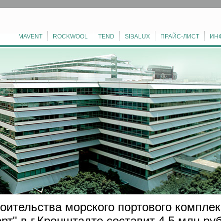
MAVENT
ROCKWOOL
TEND
SIBALUX
ПРАЙС-ЛИСТ
ИН
оительства морского портового комплек
рт" в г.Кронштадте составит 4,5 млн руб