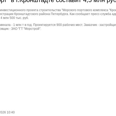
нвестиционного проекта строительства "Морского портового комплекса "Кро
истрации Кронштадтского района Петербурга. Как сообщает пресс-служба а
4 млн 500 тыс. руб.
нала - 1 млн т в год. Проектируется 900 рабочих мест. Заказчик - застройщи
овщик - ЗАО "ГТ "Морстрой".
2026 10:40