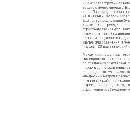
«Союзпетростроя» Лев Капл
трудно спрогнозировать. Впл
раза. Пока предложение на 
неизбежен». Застройщики п
дефицита предложения буд
«Союзпетростроя», за первы
строительству новых объект
выпущено всего 8 разрешен
образом, запущено возведе
жилья. Для сравнения: в пе
выдано 105 распоряжений н
Между тем, по данным того
жилищного строительства «
по сравнению с четвертым к
процентов (по сравнению с 
раза) и достиг 750 тысяч к
квадратных метров в расчет
подрядных работ, по сравн
вырос на 7,9 процентов», - 
строительным объединение