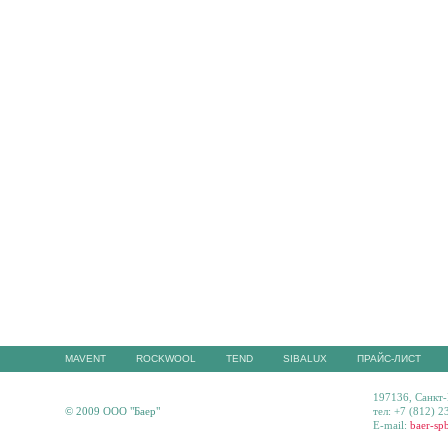
MAVENT
ROCKWOOL
TEND
SIBALUX
ПРАЙС-ЛИСТ
197136, Санкт-
© 2009 ООО "Баер"
тел: +7 (812) 2
E-mail:
baer-sp