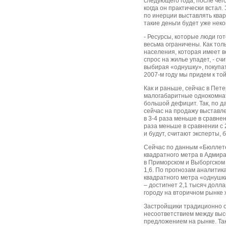
следующего года, после чег
когда он практически встал.
по инерции выставлять квар
такие деньги будет уже неко
- Ресурсы, которые люди го
весьма ограничены. Как тол
населения, которая имеет в
спрос на жилье упадет, - сч
выбирая «однушку», покупате
2007-м году мы придем к то
Как и раньше, сейчас в Пе
малогабаритные однокомнат
большой дефицит. Так, по 
сейчас на продажу выставле
в 3-4 раза меньше в сравнен
раза меньше в сравнении с
и будут, считают эксперты, 
Сейчас по данным «Бюллет
квадратного метра в Адмира
в Приморском и Выборгском 
1,6. По прогнозам аналитик
квадратного метра «однушк
– достигнет 2,1 тысяч долл
городу на вторичном рынке 
Застройщики традиционно 
несоответствием между выс
предложением на рынке. Так