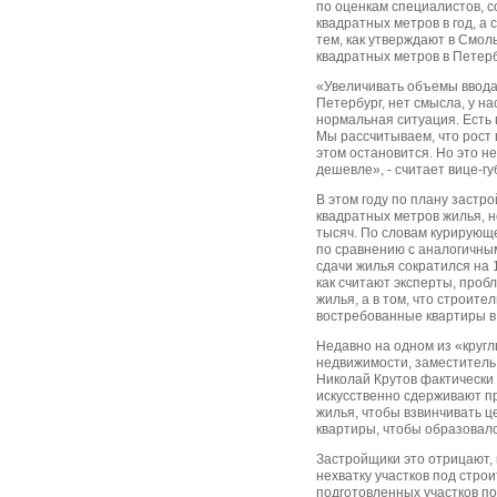
по оценкам специалистов, 
квадратных метров в год, а
тем, как утверждают в Смол
квадратных метров в Петер
«Увеличивать объемы ввода в
Петербург, нет смысла, у на
нормальная ситуация. Есть г
Мы рассчитываем, что рост 
этом остановится. Но это не
дешевле», - считает вице-г
В этом году по плану застр
квадратных метров жилья, н
тысяч. По словам курирующе
по сравнению с аналогичны
сдачи жилья сократился на 
как считают эксперты, пробл
жилья, а в том, что строит
востребованные квартиры в 
Недавно на одном из «круг
недвижимости, заместитель
Николай Крутов фактически 
искусственно сдерживают п
жилья, чтобы взвинчивать 
квартиры, чтобы образовалс
Застройщики это отрицают,
нехватку участков под стро
подготовленных участков под