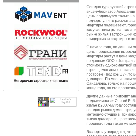
Сегодня курирующий строит
вице-губернатор Александр 
цены поднимутся только на 
подчеркнул, что рассчитыват
квартиры подешевеют, горож
как участники рынка, так и 
рынке жилья застройщики ф
придерживая квартиры в ожи
С начала года, по данным 
цены предложения выросли 
квартиры растут в цене каж
по данным ООО «Центральн
стоимость однокомнатной к
строящемся доме составляет
построен «под крышу», то ц
долларов. По мнению замес
Сандалова, только на прош
конца года, по его прогноза
Другие данные приводит ан
недвижимости» Сергей Бобаш
жилье к 2007-му году состав
сегодня рынок демонстриру
метровую студию в Приморс
тысяч долларов», - рассказ
прошлого года такую же мож
Эксперты утверждают, что 