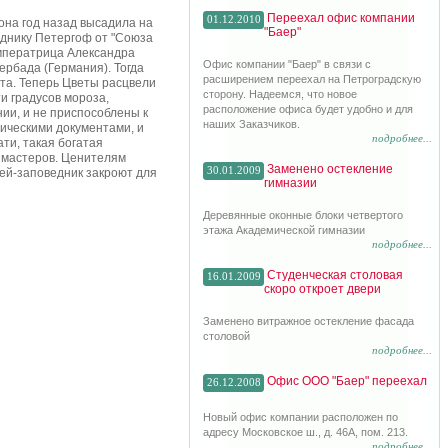
Переехал офис компании
01.12.2010
она год назад высадила на
"Баер"
еднику Петергоф от "Союза
Императрица Александра
Офис компании "Баер" в связи с
ербада (Германия). Тогда
расширением переехал на Петроградскую
та. Теперь Цветы расцвели
сторону. Надеемся, что новое
и градусов мороза,
расположение офиса будет удобно и для
ии, и не приспособлены к
наших Заказчиков.
рическими документами, и
подробнее...
ти, такая богатая
х мастеров. Ценителям
Заменено остекление
30.01.2009
зей-заповедник закроют для
гимназии
Деревянные оконные блоки четвертого
этажа Академической гимназии
подробнее...
Студенческая столовая
16.01.2009
скоро откроет двери
Заменено витражное остекление фасада
столовой
подробнее...
Офис ООО "Баер" переехал
26.12.2008
Новый офис компании расположен по
адресу Московское ш., д. 46А, пом. 213.
подробнее...