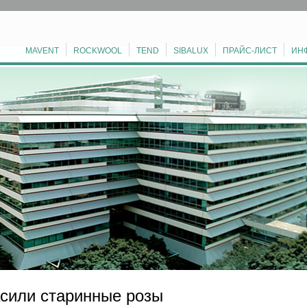
MAVENT
ROCKWOOL
TEND
SIBALUX
ПРАЙС-ЛИСТ
ИН
сили старинные розы