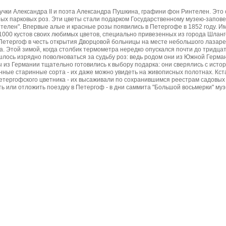
чки Александра II и поэта Александра Пушкина, графини фон Ринтелен. Это 
ных парковых роз. Эти цветы стали подарком Государственному музею-запов
елен". Впервые алые и красные розы появились в Петергофе в 1852 году. 
000 кустов своих любимых цветов, специально привезенных из города Шланг
Петергоф в честь открытия Дворцовой больницы на месте небольшого лазаре
а. Этой зимой, когда столбик термометра нередко опускался почти до тридцат
лось изрядно поволноваться за судьбу роз: ведь родом они из Южной Герман
из Германии тщательно готовились к выбору подарка: они сверялись с исто
ные старинные сорта - их даже можно увидеть на живописных полотнах. Кста
петергофского цветника - их высаживали по сохранившимся реестрам садовы
ь или отложить поездку в Петергоф - в дни саммита "Большой восьмерки" му