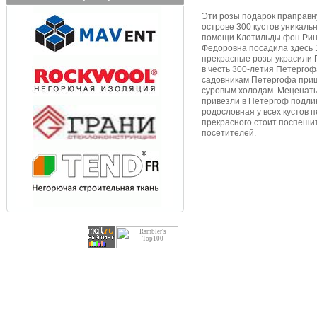
Эти розы подарок праправну
острове 300 кустов уникаль
помощи Клотильды фон Ринт
Федоровна посадила здесь 1
прекрасные розы украсили 
в честь 300-летия Петергоф
садовникам Петергофа приш
суровым холодам. Меценаты 
привезли в Петергоф подлин
родословная у всех кустов 
прекрасного стоит поспешит
посетителей.