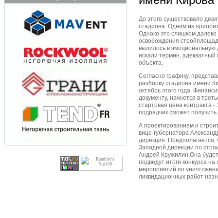
До этого существовало девя
стадиона. Одним из приори
Однако это слишком далеко 
освобождения стройплощадк
вылилось в эмоциональную 
искали термин, адекватный
объекта.
Согласно графику, представ
разборку стадиона имени Ки
октябрь этого года. Финанс
документу, начнется в трет
стартовая цена контракта - 
подрядчик сможет получить 
А проектированием и строит
вице-губернатора Александ
дирекция. Предполагается, 
Западной дирекции по стро
Андрей Кружилин.Она будет 
подведут итоги конкурса на
мероприятий по уничтожени
ликвидационных работ назн