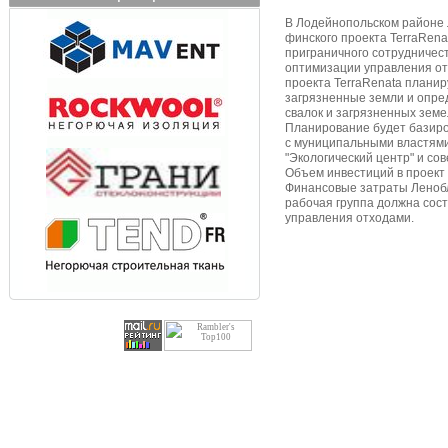
В Лодейнопольском районе 
финского проекта TerraRena
приграничного сотрудничес
оптимизации управления от
проекта TerraRenata планир
загрязненные земли и опред
свалок и загрязненных зем
Планирование будет базиров
с муниципальными властями.
"Экологический центр" и со
Объем инвестиций в проект 
Финансовые затраты Ленобл
рабочая группа должна сос
управления отходами.