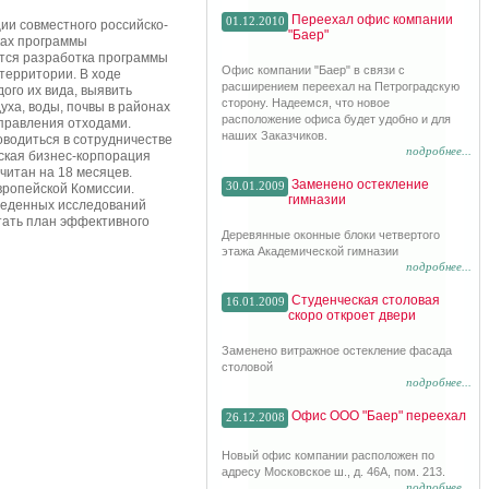
Переехал офис компании
01.12.2010
ии совместного российско-
"Баер"
ках программы
тся разработка программы
Офис компании "Баер" в связи с
территории. В ходе
расширением переехал на Петроградскую
ого их вида, выявить
сторону. Надеемся, что новое
уха, воды, почвы в районах
расположение офиса будет удобно и для
управления отходами.
наших Заказчиков.
оводиться в сотрудничестве
подробнее...
еская бизнес-корпорация
считан на 18 месяцев.
Заменено остекление
30.01.2009
Европейской Комиссии.
гимназии
оведенных исследований
тать план эффективного
Деревянные оконные блоки четвертого
этажа Академической гимназии
подробнее...
Студенческая столовая
16.01.2009
скоро откроет двери
Заменено витражное остекление фасада
столовой
подробнее...
Офис ООО "Баер" переехал
26.12.2008
Новый офис компании расположен по
адресу Московское ш., д. 46А, пом. 213.
подробнее...