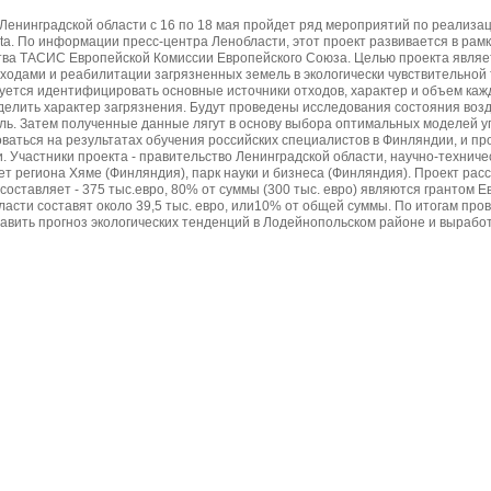
Ленинградской области с 16 по 18 мая пройдет ряд мероприятий по реализац
ta. По информации пресс-центра Ленобласти, этот проект развивается в рам
тва ТАСИС Европейской Комиссии Европейского Союза. Целью проекта являе
ходами и реабилитации загрязненных земель в экологически чувствительной 
уется идентифицировать основные источники отходов, характер и объем кажд
елить характер загрязнения. Будут проведены исследования состояния возд
ель. Затем полученные данные лягут в основу выбора оптимальных моделей 
аться на результатах обучения российских специалистов в Финляндии, и пр
 Участники проекта - правительство Ленинградской области, научно-технич
вет региона Хяме (Финляндия), парк науки и бизнеса (Финляндия). Проект рас
составляет - 375 тыс.евро, 80% от суммы (300 тыс. евро) являются грантом 
асти составят около 39,5 тыс. евро, или10% от общей суммы. По итогам пр
тавить прогноз экологических тенденций в Лодейнопольском районе и вырабо