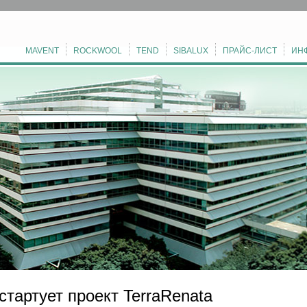
MAVENT
ROCKWOOL
TEND
SIBALUX
ПРАЙС-ЛИСТ
ИН
стартует проект TerraRenata