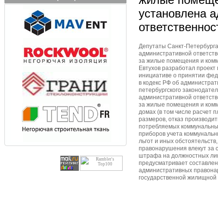
установлена 
ответственнос
Депутаты Санкт-Петербурга
административной ответств
за жилые помещения и комм
Евтухов разработал проект
инициативе о принятии фед
в кодекс РФ об администра
петербургского законодате
административной ответств
за жилые помещения и комм
домах (в том числе расчет
размеров, отказ производит
потребляемых коммунальных
приборов учета коммунальны
льгот и иных обстоятельств
правонарушения влекут за 
штрафа на должностных лиц
предусматривает составлен
административных правона
государственной жилищной 