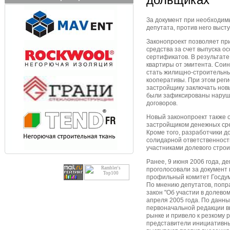
За документ при необходим
депутата, против него выст
Законопроект позволяет при
средства за счет выпуска о
сертификатов. В результате
квартиры от эмитента. Соин
стать жилищно-строительн
кооперативы. При этом рег
застройщику заключать нов
были зафиксированы наруш
договоров.
Новый законопроект также 
застройщиком денежных сре
Кроме того, разработчики д
солидарной ответственност
участниками долевого строи
Ранее, 9 июня 2006 года, 
проголосовали за документ в
профильный комитет Госдум
По мнению депутатов, поп
закон "Об участии в долевом
апреля 2005 года. По данны
первоначальной редакции 
рынке и привело к резкому р
представители инициативны