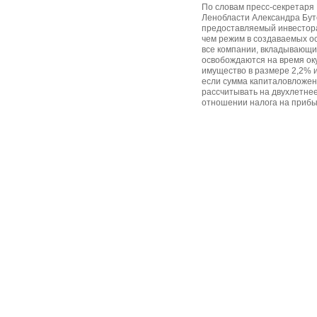
По словам пресс-секретаря
Ленобласти Александра Бут
предоставляемый инвестора
чем режим в создаваемых ос
все компании, вкладывающие
освобождаются на время ок
имущество в размере 2,2% и
если сумма капиталовложен
рассчитывать на двухлетне
отношении налога на прибы