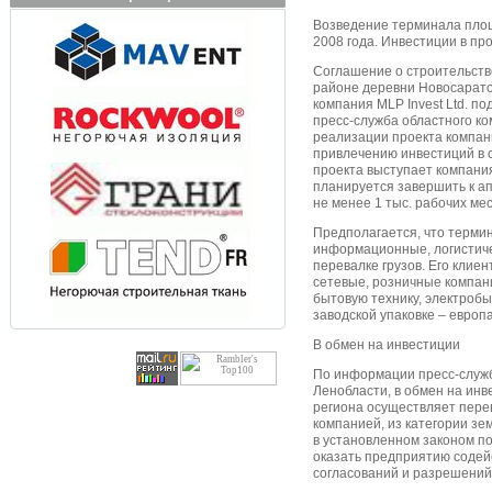
Возведение терминала площ
2008 года. Инвестиции в пр
Соглашение о строительстве
районе деревни Новосарато
компания MLP Invest Ltd. по
пресс-служба областного ко
реализации проекта компан
привлечению инвестиций в 
проекта выступает компани
планируется завершить к ап
не менее 1 тыс. рабочих мес
Предполагается, что терми
информационные, логистиче
перевалке грузов. Его клие
сетевые, розничные компан
бытовую технику, электроб
заводской упаковке – европ
В обмен на инвестиции
По информации пресс-служб
Ленобласти, в обмен на инве
региона осуществляет пере
компанией, из категории зе
в установленном законом по
оказать предприятию содей
согласований и разрешений 