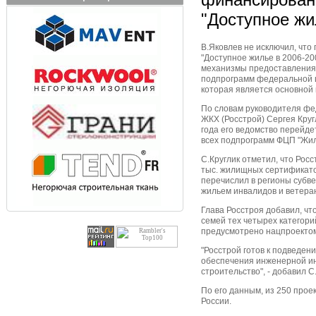
"Доступное жи
В.Яковлев не исключил, что
"Доступное жилье в 2006-20
механизмы предоставления 
подпрограмм федеральной 
которая является основной
По словам руководителя фед
ЖКХ (Росстрой) Сергея Круг
года его ведомство перейд
всех подпрограмм ФЦП "Жи
С.Круглик отметил, что Росс
тыс. жилищных сертификатов
перечислил в регионы субве
жильем инвалидов и ветера
Глава Росстроя добавил, что
семей тех четырех категори
предусмотрено нацпроекто
"Росстрой готов к подведе
обеспечения инженерной ин
строительство", - добавил С
По его данным, из 250 прое
России.