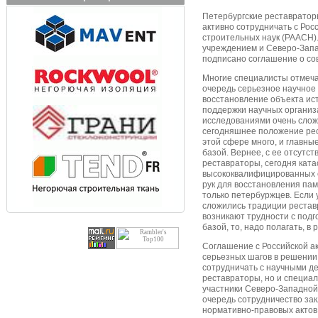
Петербургские реставраторы
активно сотрудничать с Рос
строительных наук (РААСН).
учреждением и Северо-Зап
подписано соглашение о со
Многие специалисты отмечаю
очередь серьезное научное 
восстановление объекта ист
поддержки научных организ
исследованиями очень слож
сегодняшнее положение рес
этой сфере много, и главны
базой. Вернее, с ее отсутст
реставраторы, сегодня ката
высококвалифицированных с
рук для восстановления па
только петербуржцев. Если 
сложились традиции рестав
возникают трудности с под
базой, то, надо полагать, в 
Соглашение с Российской а
серьезных шагов в решении
сотрудничать с научными де
реставраторы, но и специал
участники Северо-Западной
очередь сотрудничество зак
нормативно-правовых актов