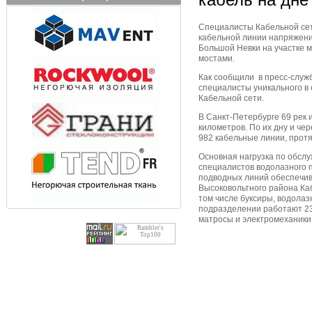
Специалисты Кабельной се
кабельной линии напряжени
Большой Невки на участке 
мостами.
Как сообщили в пресс-служб
специалисты уникального в
Кабельной сети.
В Санкт-Петербурге 69 рек
километров. По их дну и че
982 кабельные линии, прот
Основная нагрузка по обсл
специалистов водолазного 
подводных линий обеспечив
Высоковольтного района Кабе
том числе буксиры, водолаз
подразделении работают 23
матросы и электромеханики