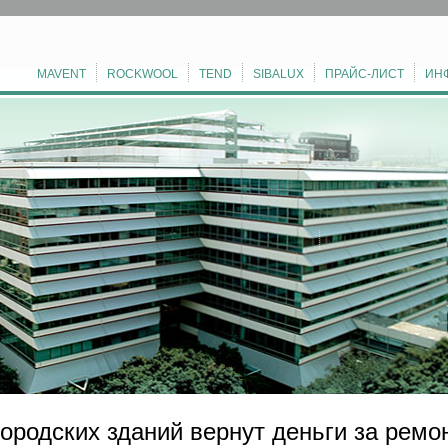
MAVENT
ROCKWOOL
TEND
SIBALUX
ПРАЙС-ЛИСТ
ИН
ородских зданий вернут деньги за ремо