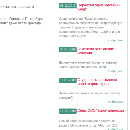
Переехал офис компании
01.12.2010
оих затрат на ремонт
"Баер"
ание. Однако в Петербурге
Офис компании "Баер" в связи с
емонт даже части фасада.
расширением переехал на Петроградскую
сторону. Надеемся, что новое
расположение офиса будет удобно и для
наших Заказчиков.
подробнее...
Заменено остекление
30.01.2009
гимназии
Деревянные оконные блоки четвертого
этажа Академической гимназии
подробнее...
Студенческая столовая
16.01.2009
скоро откроет двери
Заменено витражное остекление фасада
столовой
подробнее...
Офис ООО "Баер" переехал
26.12.2008
Новый офис компании расположен по
адресу Московское ш., д. 46А, пом. 213.
подробнее...