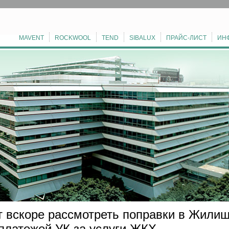
MAVENT
ROCKWOOL
TEND
SIBALUX
ПРАЙС-ЛИСТ
ИН
 вскоре рассмотреть поправки в Жилищ
платежей УК за услуги ЖКХ