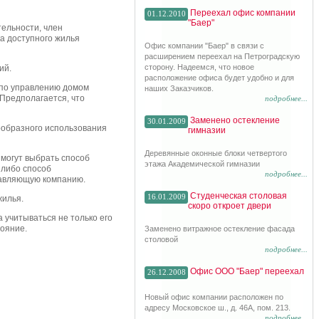
Переехал офис компании
01.12.2010
"Баер"
ельности, член
а доступного жилья
Офис компании "Баер" в связи с
расширением переехал на Петроградскую
сторону. Надеемся, что новое
ий.
расположение офиса будет удобно и для
р по управлению домом
наших Заказчиков.
 Предполагается, что
подробнее...
Заменено остекление
30.01.2009
ообразного использования
гимназии
Деревянные оконные блоки четвертого
 могут выбрать способ
этажа Академической гимназии
 либо способ
подробнее...
равляющую компанию.
Студенческая столовая
16.01.2009
жилья.
скоро откроет двери
 учитываться не только его
тояние.
Заменено витражное остекление фасада
столовой
подробнее...
Офис ООО "Баер" переехал
26.12.2008
Новый офис компании расположен по
адресу Московское ш., д. 46А, пом. 213.
подробнее...