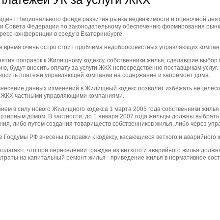
идент Национального фонда развития рынка недвижимости и оценочной деят
ии Совета Федерации по законодательному обеспечению формирования рынк
ресс-конференции в среду в Екатеринбурге.
ее время очень остро стоит проблема недобросовестных управляющих компан
инятия поправок к Жилищному кодексу, собственники жилья, сделавшие выбо
, будут вносить оплату за услуги ЖКХ непосредственно поставщикам услуг.
вносить платежи управляющей компании на содержание и капремонт дома.
внесение данных изменений в Жилищный кодекс позволит избежать нецелес
и ЖКХ частными управляющими компаниями.
нием в силу нового Жилищного кодекса 1 марта 2005 года собственники жилья
ртирным домом. В частности, до 1 января 2007 года жильцы должны выбрать
ния, либо путем создания товариществ собственников жилья, либо через уп
е Госдумы РФ внесены поправки к кодексу, касающиеся ветхого и аварийного 
полагают, что при переселении граждан из ветхого и аварийного жилья должна
атраты на капитальный ремонт жилья - приведение жилья в нормативное сос