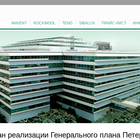
MAVENT
ROCKWOOL
TEND
SIBALUX
ПРАЙС-ЛИСТ
ИН
н реализации Генерального плана Пете