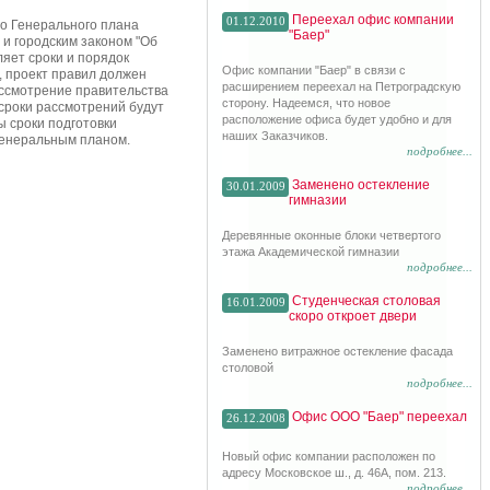
Переехал офис компании
01.12.2010
го Генерального плана
"Баер"
 и городским законом "Об
яет сроки и порядок
Офис компании "Баер" в связи с
, проект правил должен
расширением переехал на Петроградскую
ассмотрение правительства
сторону. Надеемся, что новое
 сроки рассмотрений будут
расположение офиса будет удобно и для
ы сроки подготовки
наших Заказчиков.
Генеральным планом.
подробнее...
Заменено остекление
30.01.2009
гимназии
Деревянные оконные блоки четвертого
этажа Академической гимназии
подробнее...
Студенческая столовая
16.01.2009
скоро откроет двери
Заменено витражное остекление фасада
столовой
подробнее...
Офис ООО "Баер" переехал
26.12.2008
Новый офис компании расположен по
адресу Московское ш., д. 46А, пом. 213.
подробнее...