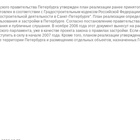
дского правительства Петербурга утвержден план реализации ранее принято
товлен в соответствии с Градостроительным кодексом Российской Федерации
достроительной деятельности в Санкт-Петербурге". План реализации определ
ьзования и застройки в Петербурге. Согласно постановлению правительства
ания и публичные слушания. В ноябре 2006 года этот документ вынесут на р
дского парламента, уже в качестве проекта закона о правилах застройки. Если
тупить в силу в начале 2007 года. Кроме того, планом реализации утвержден
е территории Петербурга и размещению отдельных объектов, назначенных 