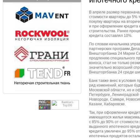
В апреле размер первонача
стоимости квартиры до 5% 
покупку квартиры на вторич
и при оформлении кредита н
строительства. Ранее проце
кредита составлял 10%.
По словам начальника упра
партнерских программ Депа
Внешторгбанка 24 Марии Се
продлению специального п
взноса, стал не только резк
значительно возросший спр
Внешторгбанка 24 среди ши
Банк также внес в условия
ряд изменений, которые буд
Московской области, но и о
Петербурге, Ленинградской 
Новгороде, Самаре, Новосиб
Казани, Хабаровске.
Так, при оформлении кредит
имеющегося жилья максима
с 85% до 90% от стоимости
выданного ипотечного кред
кредита увеличен до 95% о
ипотечных продуктов остал