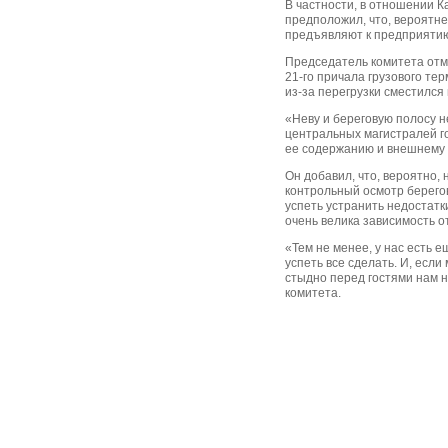
В частности, в отношении 
предположил, что, вероятне
предъявляют к предприятию
Председатель комитета отм
21-го причала грузового те
из-за перегрузки сместился 
«Неву и береговую полосу н
центральных магистралей го
ее содержанию и внешнему 
Он добавил, что, вероятно
контрольный осмотр берего
успеть устранить недостатк
очень велика зависимость о
«Тем не менее, у нас есть е
успеть все сделать. И, есл
стыдно перед гостями нам 
комитета.