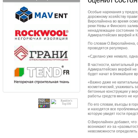
Особые нарекания у предсе
дорожному хозяйству прави
Виролайнена во время осмо
реки Невы и Финского залива
ненадлежащее состояние те
Адмиралтейских верфей и К
По словам О.Виролайнена, 
проводятся регулярно.
«Сделано уже немало, одна
В частности, капитальный 
Адмиралтейских верфей не п
будет начат в ближайшее вре
«Важно даже не капитальны
косметический, ухаживать з
бетонные конструкции у ве
работы средств много не н
По его словам, въезды в гор
и находятся все проблемные
которую увидят гости пред
О.Виролайнен добавил, что
возникают из-за «размытост
невозможности определить 