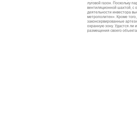
луговой газон. Поскольку па
вентиляционной шахтой, с 
деятельности инвестора вы
метрополитен». Кроме того,
законсервированные артези
охранную зону. Удастся ли 
размещения своего объекта