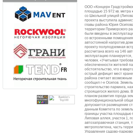
ООО «Концерн Градстройко
площадью 15 972 кв. метра
со Школьной улицей (Липовая
проекта выступила админис
главы района Юрия Осипова,
территории Приморского ра
были введены в эксплуатац
со встроенными помещения
автостоянкой напротив домо
проекту полуподземная вст
рассчитана всего на 146 ав
эксплуатацию планируется, 
человек. «Учитывая требов
обеспеченности жителей па
обстоятельство, что в квар
острый дефицит мест хране
района считает возможным 
сообщил г-н Осипов. Земель
строительство паркинга, на
строящегося жилого дома. 
планом развития города зе
многофункциональной общес
допускается размещение ст
данным Комитета по земель
границы участка площадью б
Липовая аллея, участок 1, 
автозаправочная станция, 
метрополитена, часть терр
Управления садово-парковог