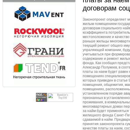
договорам со
Законопроект определяет м
жилым помещением государ
договорам социального найм
коэффициента потребительс
местоположение и качество 
раньше жильцы многокварти
текущий ремонт общего иму
упраляющей компании, будут
учитываться при формирова
содержание и ремонт жилы
фонда. Как сообщил предст
Александр Полукеев, в соот
платы за наем будет равен
помещениях специализиров
которых приведен в статье 
помещения, общежития, мане
помещениях, расположенных
установленном порядке ава
признанных в установленно
проживания, в коммунальны
многоквартирных домах пер
за найм будет применяться 
жилищного фонда Санкт-Пет
сдаваемой в найм. Предвар
принятия законопроекта су
качестве платы за наем, сос