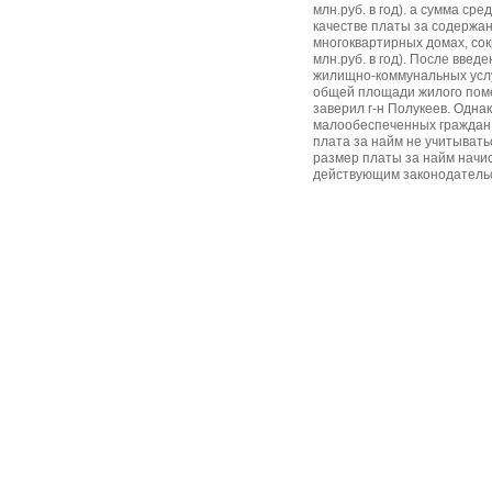
млн.руб. в год). а сумма ср
качестве платы за содержа
многоквартирных домах, сокр
млн.руб. в год). После вве
жилищно-коммунальных услу
общей площади жилого поме
заверил г-н Полукеев. Одна
малообеспеченных граждан 
плата за найм не учитыватьс
размер платы за найм начис
действующим законодатель