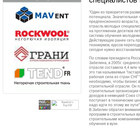
"Один из приоритетов разви
потенциала. Значительная 
предпенсионного возраста,
отрасль молодых специалист
на протяжении десятков ле
система обучения молодежи
Действующую ранее сеть пр
техникумов, курсов перепо
сегодня нужно восстанавлив
По словам президента Росс
Забелина, в 2005г. среднес
отрасли составила 4,4 млн че
это так называемые "гаста
рабочая сила из стран СНГ",
необходимо, чтобы бизнес в
строительной отрасли. Он п
строительные организации
доходов в немецкий Союз с
поступает в технические це
надо идти по этому же пути"
В.Забелин обратил внимани
программ в строительных ву
строительными компаниями 
обучения в вузе.