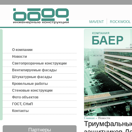
MAVENT
ROCKWOOL
О компании
Новости
Светопрозрачные конструкции
Вентилируемые фасады
Штукатурные фасады
Кровельные работы
Стеновые конструкции
Фото объектов
ГОСТ, СНиП
Контакты
Главная
» Новости
Триумфальные
Партнеры
защитников Л