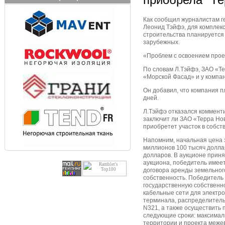
Как сообщил журналистам г
Леонид Тэйфэ, для комплекс
строительства планируется 
зарубежных.
«Проблем с освоением прое
По словам Л.Тэйфэ, ЗАО «Т
«Морской Фасад» и у компан
Он добавил, что компания п
дней.
Л.Тэйфэ отказался комменти
заключит ли ЗАО «Терра Но
приобретет участок в собст
Напомним, начальная цена 
миллионов 100 тысяч долла
долларов. В аукционе приня
аукциона, победитель имеет
договора аренды земельного
собственность. Победитель 
государственную собственн
кабельные сети для электр
терминала, распределител
N321, а также осуществить 
следующие сроки: максимал
территории и проекта меже