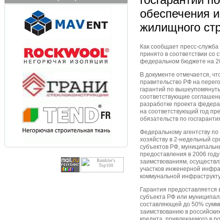
обеспечения 
жилищного ст
Как сообщает пресс-служба
принято в соответствии со 
федеральном бюджете на 20
В документе отмечается, ч
правительство РФ на перег
гарантий по вышеупомянут
соответствующие соглашени
разработке проекта федера
на соответствующий год пр
обязательств по госгарант
Федеральному агентству по
хозяйству в 2-недельный ср
субъектов РФ, муниципальн
предоставления в 2006 году
заимствованиям, осуществ
участков инженерной инфра
коммунальной инфраструкту
Гарантия предоставляется 
субъекта РФ или муниципаль
составляющей до 50% суммы
заимствованию в российски
кредита, привлекаемого в р