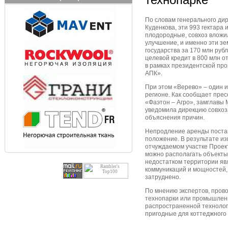
По словам генерального ди
Куденкова, эти 993 гектара
плодородные, совхоз вложи
улучшение, и именно эти зе
государства за 170 млн руб
целевой кредит в 800 млн о
в рамках президентской пр
АПК».
При этом «Верево» – один 
регионе. Как сообщает пре
«Фаэтон – Агро», замглавы
уведомила дирекцию совхоз
объяснения причин.
Непродление аренды поста
положение. В результате из
отчуждаемом участке Проект
можно располагать объекты
недостатком территории яв
коммуникаций и мощностей,
затруднено.
По мнению экспертов, пров
технопарки или промышленн
распространенной технологи
пригодные для коттеджного 