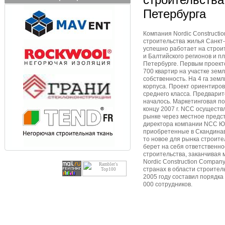
Петербурга
Компания Nordic Constructi
строительства жилья Санкт
успешно работает на строи
и Балтийского регионов и п
Петербурге. Первым проект
700 квартир на участке зем
собственность. На 4 га зем
корпуса. Проект ориентиров
среднего класса. Предвари
началось. Маркетинговая п
концу 2007 г. NCC осуществ
рынке через местное предс
директора компании NCC Юк
приобретенные в Скандинав
то новое для рынка строите
берет на себя ответственно
строительства, заканчивая
Nordic Construction Compan
странах в области строител
2005 году составил порядка
000 сотрудников.