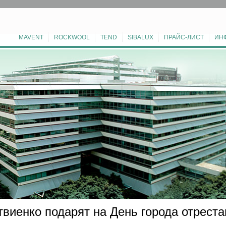
MAVENT
ROCKWOOL
TEND
SIBALUX
ПРАЙС-ЛИСТ
ИН
виенко подарят на День города отрест