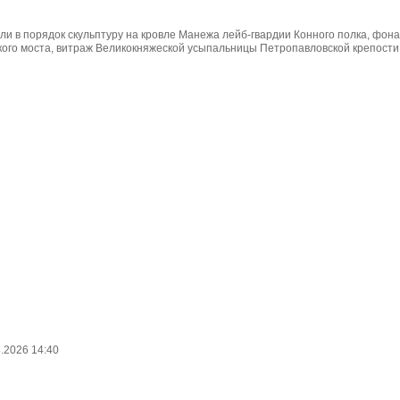
ли в порядок скульптуру на кровле Манежа лейб-гвардии Конного полка, фон
кого моста, витраж Великокняжеской усыпальницы Петропавловской крепости 
.2026 14:40