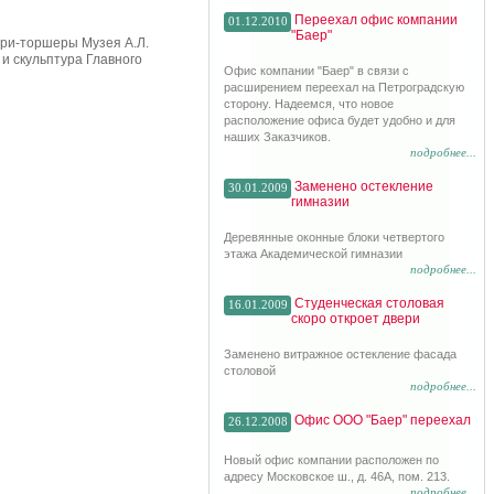
Переехал офис компании
01.12.2010
"Баер"
ари-торшеры Музея А.Л.
и скульптура Главного
Офис компании "Баер" в связи с
расширением переехал на Петроградскую
сторону. Надеемся, что новое
расположение офиса будет удобно и для
наших Заказчиков.
подробнее...
Заменено остекление
30.01.2009
гимназии
Деревянные оконные блоки четвертого
этажа Академической гимназии
подробнее...
Студенческая столовая
16.01.2009
скоро откроет двери
Заменено витражное остекление фасада
столовой
подробнее...
Офис ООО "Баер" переехал
26.12.2008
Новый офис компании расположен по
адресу Московское ш., д. 46А, пом. 213.
подробнее...