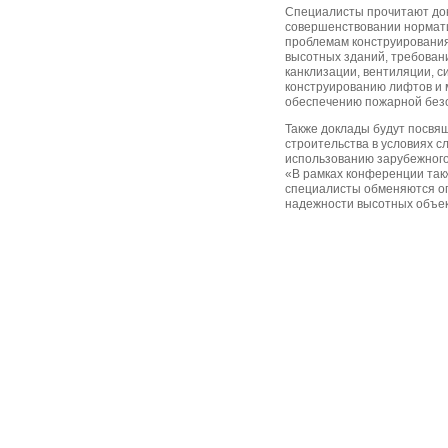
Специалисты прочитают док
совершенствовании нормати
проблемам конструировани
высотных зданий, требован
канклизации, вентиляции, с
конструированию лифтов и 
обеспечению пожарной безо
Также доклады будут посвя
строительства в условиях с
использованию зарубежного
«В рамках конференции такж
специалисты обменяются о
надежности высотных объек