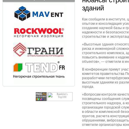
зданий
Как сообщили в институте,
опытом и консолидация уси
созданию научной базы и г
надежности и безопасности
строительстве и эксплуатац
«Высотные здания относят
риска и инженерной сложно
строительного комплекса, а
повысить внимание к надеж
объектов», — отметили в ин
В конференции примут уча
комитетов правительства П
разработчики петербургски
высотным зданиям из разли
города.
«Вопросам контроля качест
посвящены сообщения служб
строительного надзора, а к
организации городской слу
в области комплексной без
грунтов, расчета конструкц
обрушениями, виброзащиты
отметили организаторы ко