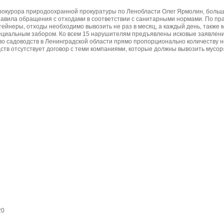
рокурора природоохранной прокуратуры по Ленобласти Олег Ярмолин, больш
вила обращения с отходами в соответствии с санитарными нормами. По пр
тейнеры, отходы необходимо вывозить не раз в месяц, а каждый день, также
циальным забором. Ко всем 15 нарушителям предъявлены исковые заявления
во садоводств в Ленинградской области прямо пропорционально количеству н
дств отсутствует договор с теми компаниями, которые должны вывозить мусор
20