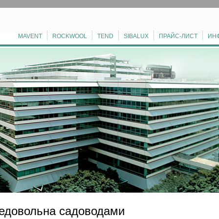
MAVENT
ROCKWOOL
TEND
SIBALUX
ПРАЙС-ЛИСТ
ИН
недовольна садоводами