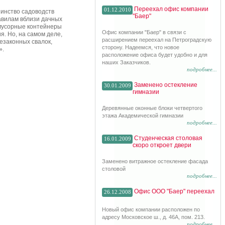
Переехал офис компании
01.12.2010
инство садоводств
"Баер"
авилам вблизи дачных
 мусорные контейнеры
Офис компании "Баер" в связи с
. Но, на самом деле,
расширением переехал на Петроградскую
езаконных свалок,
сторону. Надеемся, что новое
».
расположение офиса будет удобно и для
наших Заказчиков.
подробнее...
Заменено остекление
30.01.2009
гимназии
Деревянные оконные блоки четвертого
этажа Академической гимназии
подробнее...
Студенческая столовая
16.01.2009
скоро откроет двери
Заменено витражное остекление фасада
столовой
подробнее...
Офис ООО "Баер" переехал
26.12.2008
Новый офис компании расположен по
адресу Московское ш., д. 46А, пом. 213.
подробнее...