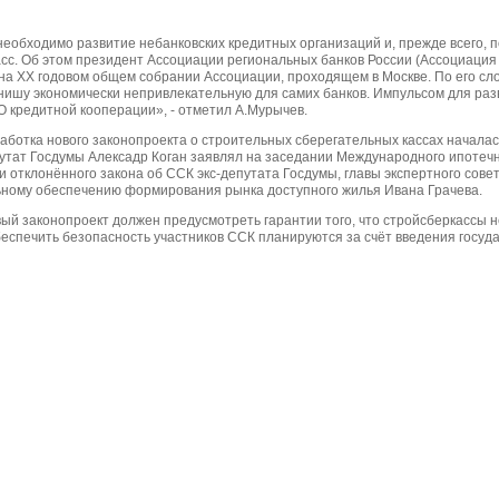
необходимо развитие небанковских кредитных организаций и, прежде всего, 
асс. Об этом президент Ассоциации региональных банков России (Ассоциация
 на XX годовом общем собрании Ассоциации, проходящем в Москве. По его с
нишу экономически непривлекательную для самих банков. Импульсом для разв
О кредитной кооперации», - отметил А.Мурычев.
аботка нового законопроекта о строительных сберегательных кассах началас
утат Госдумы Алексадр Коган заявлял на заседании Международного ипотечн
и отклонённого закона об ССК экс-депутата Госдумы, главы экспертного сове
ному обеспечению формирования рынка доступного жилья Ивана Грачева.
вый законопроект должен предусмотреть гарантии того, что стройсберкассы н
спечить безопасность участников ССК планируются за счёт введения государ