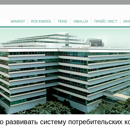
MAVENT
ROCKWOOL
TEND
SIBALUX
ПРАЙС-ЛИСТ
ИН
о развивать систему потребительских к