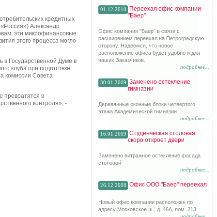
Переехал офис компании
01.12.2010
"Баер"
потребительских кредитных
 «Россия») Александр
Офис компании "Баер" в связи с
ловам, эти микрофинансовые
расширением переехал на Петроградскую
ития этого процесса могло
сторону. Надеемся, что новое
расположение офиса будет удобно и для
наших Заказчиков.
ь в Государственной Думе в
подробнее...
ого клуба при подготовке
та комиссии Совета
Заменено остекление
30.01.2009
гимназии
е превратятся в
ственного контроля», -
Деревянные оконные блоки четвертого
этажа Академической гимназии
подробнее...
Студенческая столовая
16.01.2009
скоро откроет двери
Заменено витражное остекление фасада
столовой
подробнее...
Офис ООО "Баер" переехал
26.12.2008
Новый офис компании расположен по
адресу Московское ш., д. 46А, пом. 213.
подробнее...