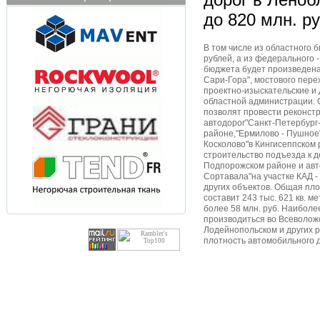
до 820 млн. ру
В том числе из областного 
рублей, а из федерального -
бюджета будет произведена
Сари-Гора", мостового пер
проектно-изыскательские и
областной администрации. 
позволят провести реконстр
автодорог"Санкт-Петербург
районе,"Ермилово - Пушное"
Косколово"в Кингисеппском 
строительство подъезда к 
Подпорожском районе и авто
Сортавала"на участке КАД -
других объектов. Общая пл
составит 243 тыс. 621 кв. м
более 58 млн. руб. Наиболе
производиться во Всеволожс
Лодейнопольском и других р
плотность автомобильного 