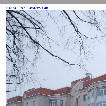
©
ООО "Баер"
|
Закрыть окно